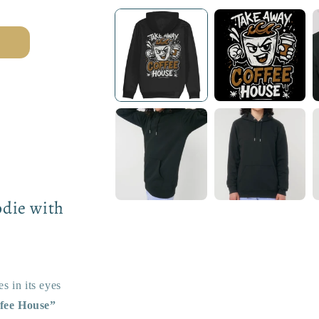
media
1
in
modal
ie with
s in its eyes
fee House”