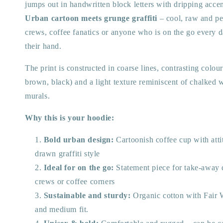
jumps out in handwritten block letters with dripping accen
Urban cartoon meets grunge graffiti
– cool, raw and per
crews, coffee fanatics or anyone who is on the go every d
their hand.
The print is constructed in coarse lines, contrasting colour
brown, black) and a light texture reminiscent of chalked wa
murals.
Why this is your hoodie:
Bold urban design:
Cartoonish coffee cup with atti
drawn graffiti style
Ideal for on the go:
Statement piece for take-away d
crews or coffee corners
Sustainable and sturdy:
Organic cotton with Fair W
and medium fit.