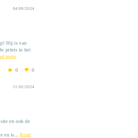
04/09/2024
p! Hij is van
e prints in het
ad more
0
0
11/02/2024
site en ook de
e en is...
Read