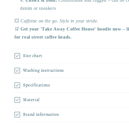
Unisex & bold:
Comfortable and rugged – can be c
denim or sneakers
💥
Caffeine on the go. Style in your stride.
🛒
Get your 'Take Away Coffee House' hoodie now – l
for real street coffee heads.
Size chart
Washing instructions
Specifications
Material
Brand information