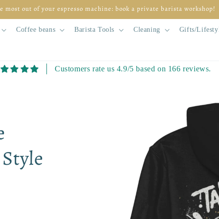
e most out of your espresso machine: book a private barista workshop!
Coffee beans
Barista Tools
Cleaning
Gifts/Lifesty
Customers rate us 4.9/5 based on 166 reviews.
Skip to
product
information
e
 Style