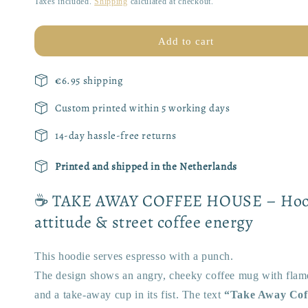
Taxes included.
Shipping
calculated at checkout.
House
House
Hoodie
Hoodie
|
|
Add to cart
Urban
Urban
Graffiti
Graffiti
€6.95 shipping
Style
Style
Custom printed within 5 working days
14-day hassle-free returns
Printed and shipped in the Netherlands
☕ TAKE AWAY COFFEE HOUSE – Hood
attitude & street coffee energy
This hoodie serves espresso with a punch.
The design shows an angry, cheeky coffee mug with flame
and a take-away cup in its fist. The text
“Take Away Cof