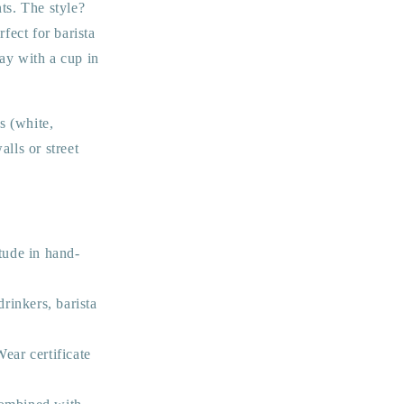
ts. The style?
fect for barista
ay with a cup in
s (white,
lls or street
tude in hand-
rinkers, barista
ear certificate