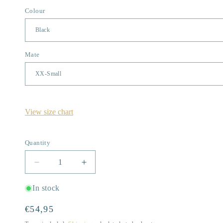
Colour
Mate
View size chart
Quantity
Quantity
Decrease
Increase
quantity
quantity
for
for
In stock
Take
Take
Away
Away
Regular
€54,95
Coffee
Coffee
price