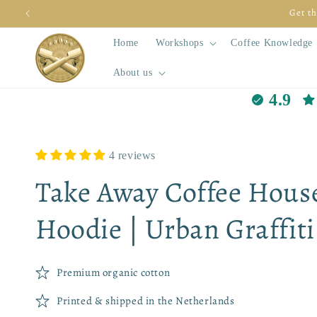
Skip to
Get th
content
Home
Workshops
Coffee Knowledge
About us
4.9
4 reviews
Take Away Coffee Hous
Hoodie | Urban Graffiti
Premium organic cotton
Printed & shipped in the Netherlands