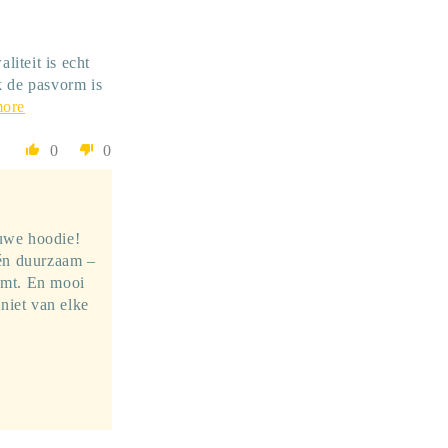
iteit is echt
k de pasvorm is
more
0
0
euwe hoodie!
 én duurzaam –
komt. En mooi
niet van elke