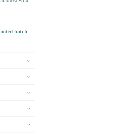
ombined with
imited batch