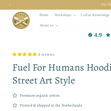
Skip to
Get th
content
Home
Workshops
Coffee Knowledge
About us
4.9
4 reviews
Fuel For Humans Hoodi
Street Art Style
Premium organic cotton
Printed & shipped in the Netherlands