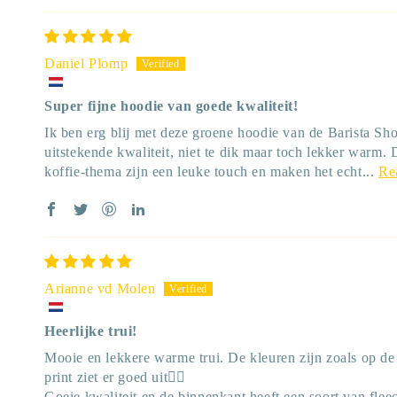
Daniel Plomp
Super fijne hoodie van goede kwaliteit!
Ik ben erg blij met deze groene hoodie van de Barista Sho
uitstekende kwaliteit, niet te dik maar toch lekker warm. D
koffie-thema zijn een leuke touch en maken het echt...
Re
Arianne vd Molen
Heerlijke trui!
Mooie en lekkere warme trui. De kleuren zijn zoals op de 
print ziet er goed uit👍🏼
Goeie kwaliteit en de binnenkant heeft een soort van fleec