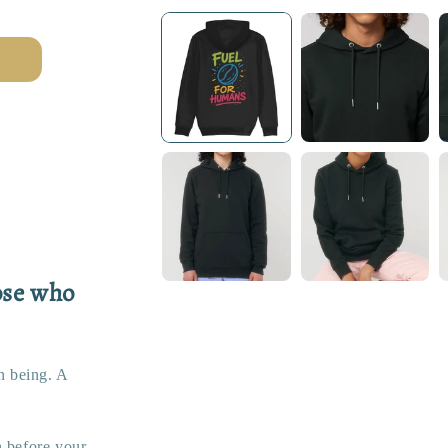
media
1
in
modal
ose who
n being. A
n before your