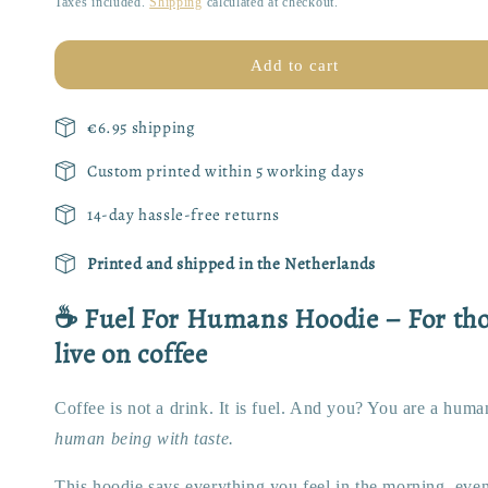
Taxes included.
Shipping
calculated at checkout.
Hoodie
Hoodie
|
|
Street
Street
Add to cart
Art
Art
Style
Style
€6.95 shipping
Custom printed within 5 working days
14-day hassle-free returns
Printed and shipped in the Netherlands
☕ Fuel For Humans Hoodie – For th
live on coffee
Coffee is not a drink. It is fuel. And you? You are a huma
human being with taste.
This hoodie says everything you feel in the morning, eve