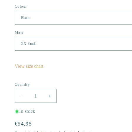
Colour
Mate
View size chart
Quantity
Quantity
Decrease
Increase
quantity
quantity
for
for
In stock
Fuel
Fuel
For
For
Regular
€54,95
Humans
Humans
price