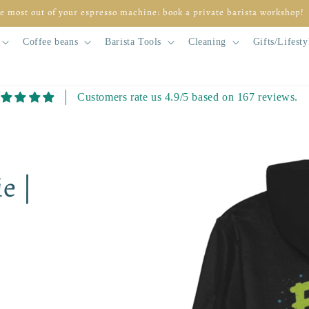
e most out of your espresso machine: book a private barista workshop!
Coffee beans
Barista Tools
Cleaning
Gifts/Lifesty
Customers rate us 4.9/5 based on 167 reviews.
Skip to
product
information
e |