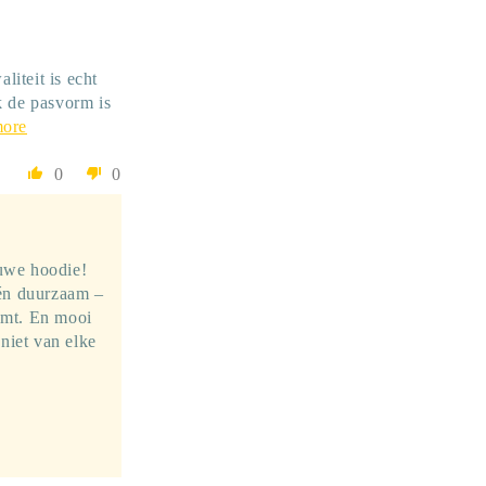
iteit is echt
k de pasvorm is
more
0
0
euwe hoodie!
 én duurzaam –
komt. En mooi
niet van elke