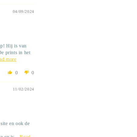
04/09/2024
p! Hij is van
e prints in het
ad more
0
0
11/02/2024
site en ook de
e en is...
Read