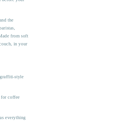
 and the
baristas,
 Made from soft
 couch, in your
affiti-style
for coffee
has everything