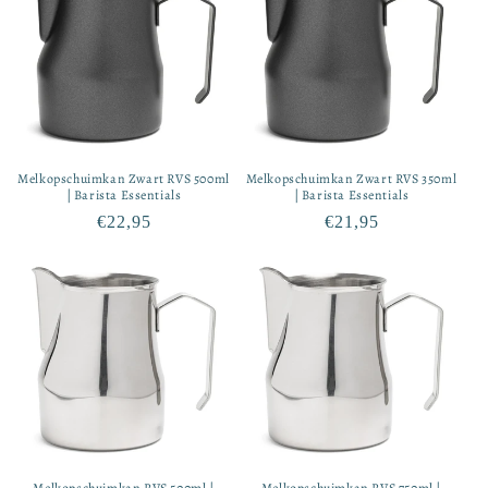
Melkopschuimkan Zwart RVS 500ml
Melkopschuimkan Zwart RVS 350ml
| Barista Essentials
| Barista Essentials
Normale
€22,95
Normale
€21,95
prijs
prijs