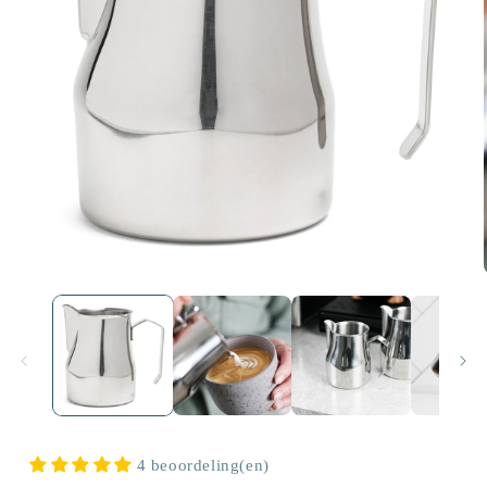
Media
1
openen
in
modaal
4 beoordeling(en)