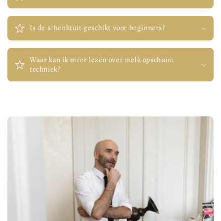
Is de schenktuit geschikt voor beginners?
Waar kan ik meer lezen over melk opschuim
techniek?