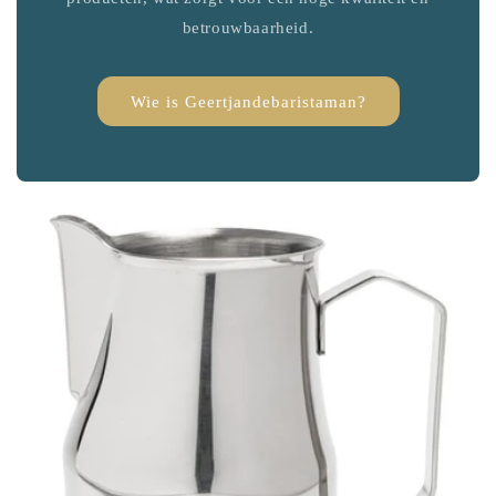
betrouwbaarheid.
Wie is Geertjandebaristaman?