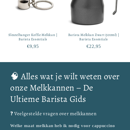
Sleutelhanger Koffie Melkkan |
Barista Melkkan Zwart (500ml) |
Barista Essentials
Barista Essentials
Normale
€9,95
Normale
€22,95
prijs
prijs
🧠 Alles wat je wilt weten over
onze Melkkannen – De
Ultieme Barista Gids
❓ Veelgestelde vragen over melkkannen
Welke maat melkkan heb ik nodig voor cappuccino