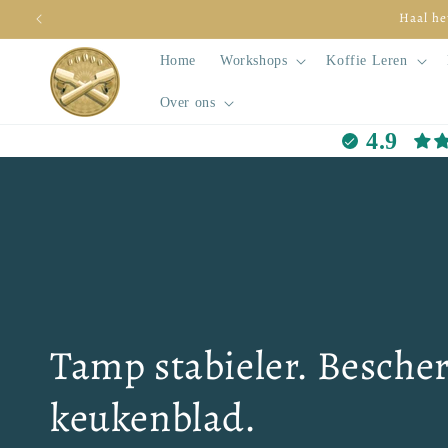
Meteen
Haal he
naar de
content
Home
Workshops
Koffie Leren
Over ons
4.9
Tamp stabieler. Besche
keukenblad.