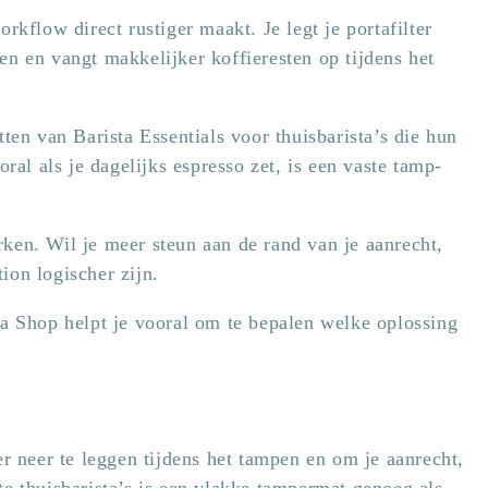
rkflow direct rustiger maakt. Je legt je portafilter
en en vangt makkelijker koffieresten op tijdens het
ten van Barista Essentials voor thuisbarista’s die hun
oral als je dagelijks espresso zet, is een vaste tamp-
ken. Wil je meer steun aan de rand van je aanrecht,
ion logischer zijn.
ta Shop helpt je vooral om te bepalen welke oplossing
er neer te leggen tijdens het tampen en om je aanrecht,
te thuisbarista’s is een vlakke tampermat genoeg als