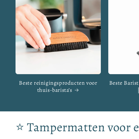
Beste reinigingsproducten voor
Beste Barist
thuis-barista’s
C
⭐ Tampermatten voor es