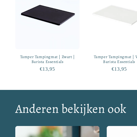
Tamper Tampingmat | Zwart |
Tamper Tampingmat | W
Barista Essentials
Barista Essentials
Normale
€13,95
Normale
€13,95
prijs
prijs
Anderen bekijken ook