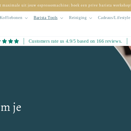
t maximale uit jouw espressomachine: boek een prive barista workshop
Koffiebonen
Barista Tools
Reiniging
Cadeaus/Lifestyle
Customers rate us 4.9/5 based on 166 reviews.
rm je