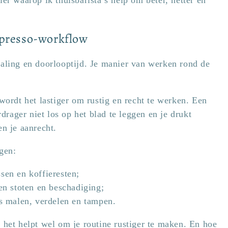
er waarop ik thuisbarista’s help om beter, netter en
spresso-workflow
maling en doorlooptijd. Je manier van werken rond de
 wordt het lastiger om rustig en recht te werken. Een
rdrager niet los op het blad te leggen en je drukt
en je aanrecht.
gen:
sen en koffieresten;
gen stoten en beschadiging;
ns malen, verdelen en tampen.
 het helpt wel om je routine rustiger te maken. En hoe