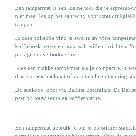
o
Een tampermat is een kleine tool die je espresso-wo
l
niet meer los op het aanrecht, voorkomt drukplekk
tampen.
l
In deze collectie vind je zwarte en witte tampermat
e
koffiehoek netjes en praktisch willen inrichten. Vo
plek geen overbodige luxe.
c
Kies een vlakke tampermat als je compact wilt wer
dan kan een hoekmat of eventueel een tamping stat
t
De aankoop loopt via Barista Essentials. De Baris
i
past bij jouw setup en koffieroutine.
e
:
Een tampermat gebruik je om je portafilter stabiel
portafilter en tamper te beschermen. Voor de mees