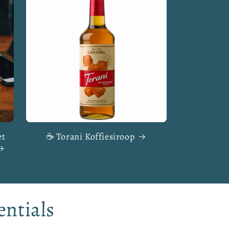
et
☕ Torani Koffiesiroop
entials