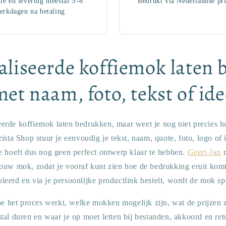
ie en levering meestal 5–8
Bedrukt via Nederlandse pri
erkdagen na betaling
liseerde koffiemok laten
met naam, foto, tekst of ide
eerde koffiemok laten bedrukken, maar weet je nog niet precies h
ista Shop stuur je eenvoudig je tekst, naam, quote, foto, logo of 
e hoeft dus nog geen perfect ontwerp klaar te hebben.
Geert-Jan
m
ouw mok, zodat je vooraf kunt zien hoe de bedrukking eruit komt t
leerd en via je persoonlijke productlink bestelt, wordt de mok sp
oe het proces werkt, welke mokken mogelijk zijn, wat de prijzen z
tal duren en waar je op moet letten bij bestanden, akkoord en r