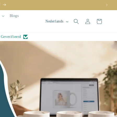
!
Blogs
T
Inloggen
Winkelwagen
Nederlands
a
a
Geverifieerd
l