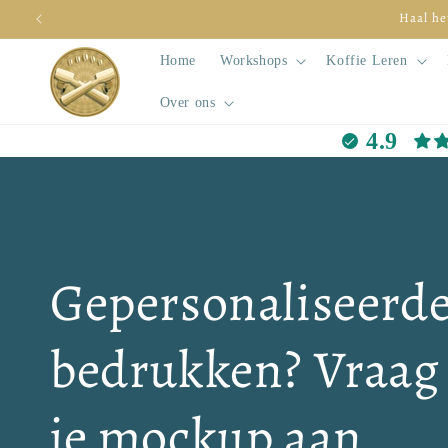
Meteen
Haal he
naar de
content
Home
Workshops
Koffie Leren
Over ons
4.9
Gepersonaliseerd
bedrukken? Vraag 
je mockup aan