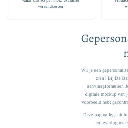
Vanaf €19,95 per mok, exclusief
Product
verzendkosten
w
Gepersona
Wil je een gepersonalis
zien? Bij De Bar
aanvraagformulier. J
digitale mockup van j
voorbeeld hebt gecontro
Deze pagina legt uit h
en levering mees