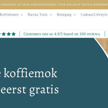
t maximale uit jouw espressomachine: boek een prive barista workshop
Koffiebonen
Barista Tools
Reiniging
Cadeaus/Lifestyle
Customers rate us 4.9/5 based on 166 reviews.
e koffiemok
eerst gratis