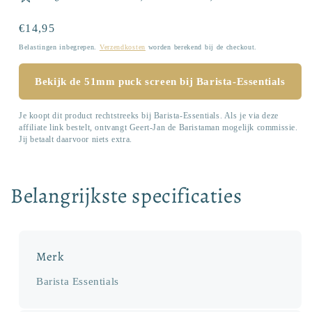
Normale
€14,95
prijs
Belastingen inbegrepen.
Verzendkosten
worden berekend bij de checkout.
Bekijk de 51mm puck screen bij Barista-Essentials
Je koopt dit product rechtstreeks bij Barista-Essentials. Als je via deze
affiliate link bestelt, ontvangt Geert-Jan de Baristaman mogelijk commissie.
Jij betaalt daarvoor niets extra.
Belangrijkste specificaties
Merk
Barista Essentials