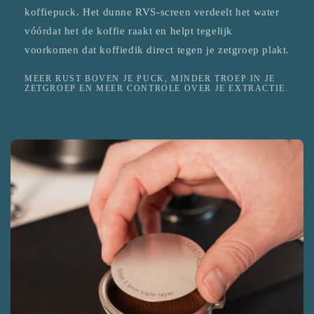
koffiepuck. Het dunne RVS-screen verdeelt het water
vóórdat het de koffie raakt en helpt tegelijk
voorkomen dat koffiedik direct tegen je zetgroep plakt.
MEER RUST BOVEN JE PUCK, MINDER TROEP IN JE
ZETGROEP EN MEER CONTROLE OVER JE EXTRACTIE.