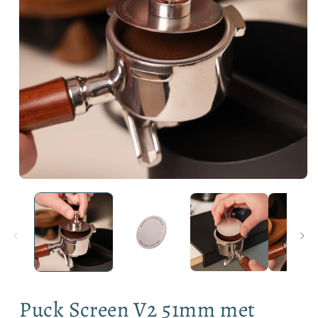
Media
1
openen
in
modaal
Puck Screen V2 51mm met