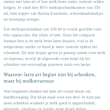
starten met latte art of hun melk beter onder controle willen
krijgen. Je vindt hier RVS melkopschuimkannen van 350
ml, latte kopjes van Barista Essentials, schoonmaakdoekjes
en stoompijp reiniger.
Een melkopschuimkan van 350 ml is vooral geschikt voor
één cappuccino, flat white of latte. Door het compacte
formaat kun je de melk beter laten draaien, voel je de
temperatuur sneller en houd je meer controle tijdens het
schenken. De latte kopjes geven je genoeg ruimte voor melk
en espresso, terwijl de afgeronde vorm helpt bij het
schenken van eenvoudige patronen zoals een hartje.
Waarom: latte art begint niet bij schenken,
maar bij melkstructuur
Veel beginners denken dat latte art vooral draait om
handbeweging. Dat klopt maar voor een deel. Je kunt pas
mooi schenken wanneer je melk goed is opgeschuimd:
glanzend, vloeibaar en zonder grote droge bellen.