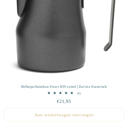
Melkopschuimkan Zwart RVS 350ml | Barista Essentials
4
(4)
totaal
Normale
€21,95
aantal
recensies
prijs
Aan winkelwagen toevoegen