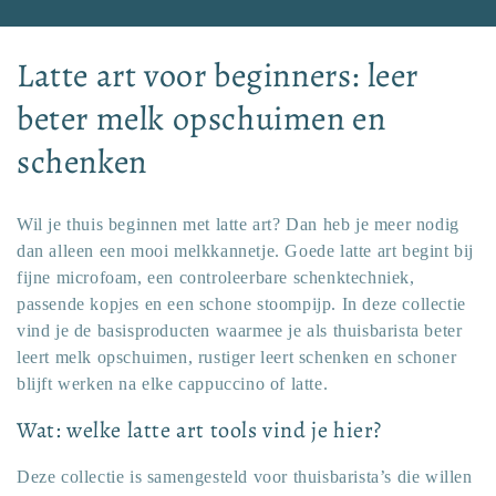
C
Latte art voor beginners: leer
o
beter melk opschuimen en
l
schenken
l
Wil je thuis beginnen met latte art? Dan heb je meer nodig
e
dan alleen een mooi melkkannetje. Goede latte art begint bij
c
fijne microfoam, een controleerbare schenktechniek,
passende kopjes en een schone stoompijp. In deze collectie
t
vind je de basisproducten waarmee je als thuisbarista beter
leert melk opschuimen, rustiger leert schenken en schoner
i
blijft werken na elke cappuccino of latte.
e
Wat: welke latte art tools vind je hier?
:
Deze collectie is samengesteld voor thuisbarista’s die willen