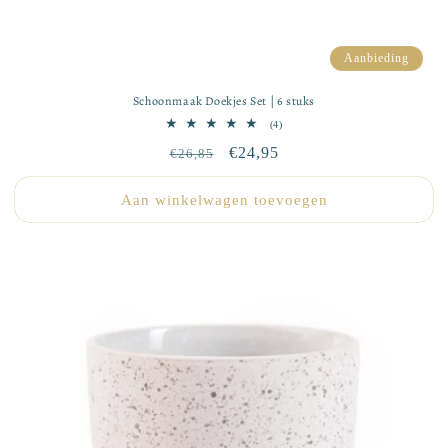
Aanbieding
Schoonmaak Doekjes Set | 6 stuks
4
(4)
totaal
Normale
Aanbiedingsprijs
€24,95
€26,85
aantal
recensies
prijs
Aan winkelwagen toevoegen