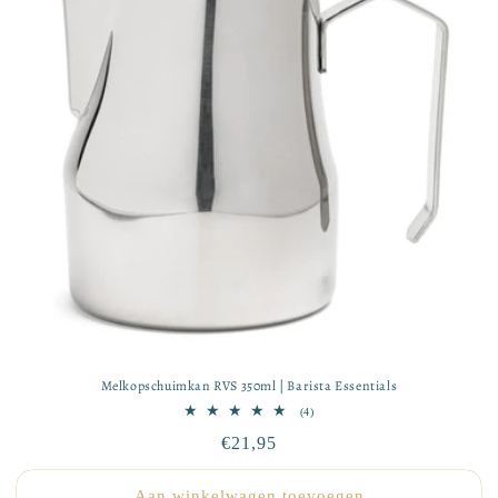
Melkopschuimkan RVS 350ml | Barista Essentials
4
(4)
totaal
Normale
€21,95
aantal
recensies
prijs
Aan winkelwagen toevoegen