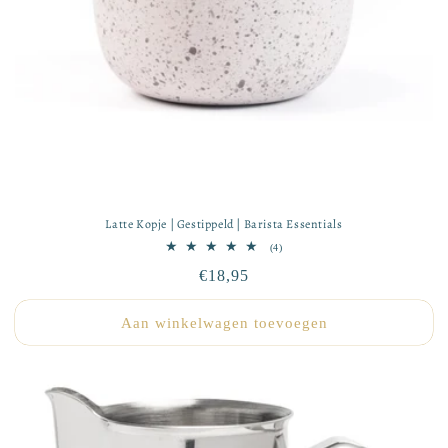
Latte Kopje | Gestippeld | Barista Essentials
4
(4)
totaal
Normale
€18,95
aantal
recensies
prijs
Aan winkelwagen toevoegen