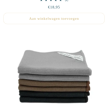
4
(4)
totaal
Normale
€18,95
aantal
recensies
prijs
Aan winkelwagen toevoegen