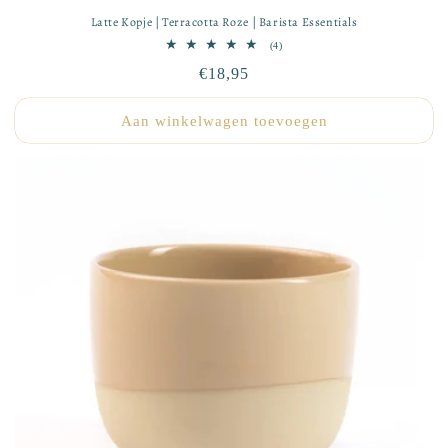
Latte Kopje | Terracotta Roze | Barista Essentials
4
(4)
totaal
Normale
€18,95
aantal
recensies
prijs
Aan winkelwagen toevoegen