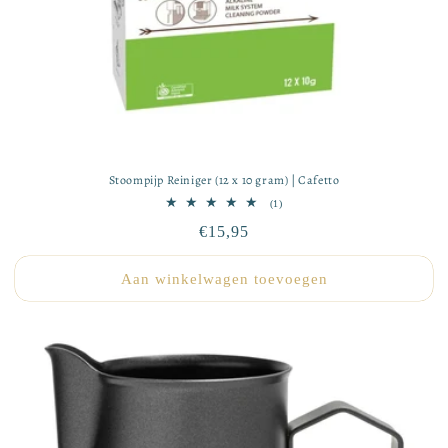
Stoompijp Reiniger (12 x 10 gram) | Cafetto
1
(1)
totaal
Normale
€15,95
aantal
recensies
prijs
Aan winkelwagen toevoegen