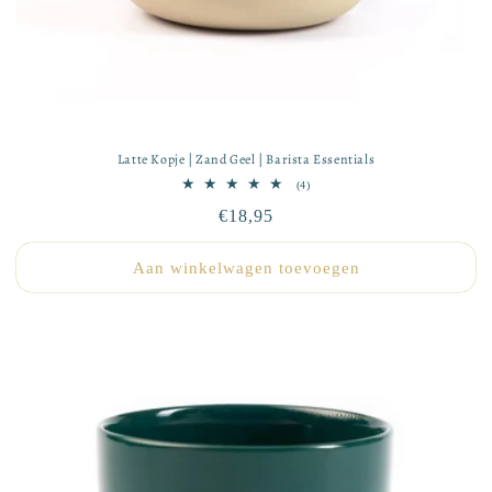
Latte Kopje | Zand Geel | Barista Essentials
4
(4)
totaal
Normale
€18,95
aantal
recensies
prijs
Aan winkelwagen toevoegen