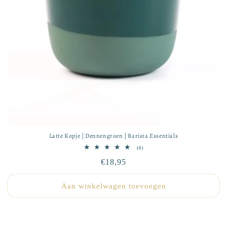
Latte Kopje | Dennengroen | Barista Essentials
4
(4)
totaal
Normale
€18,95
aantal
recensies
prijs
Aan winkelwagen toevoegen