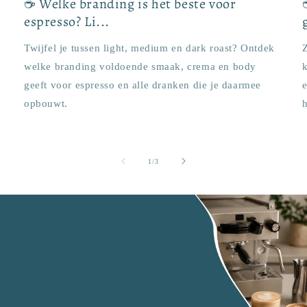
☕ Welke branding is het beste voor
espresso? Li...
Twijfel je tussen light, medium en dark roast? Ontdek
Z
welke branding voldoende smaak, crema en body
k
geeft voor espresso en alle dranken die je daarmee
opbouwt.
van
1
/
3