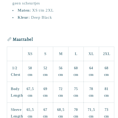
geen scheurtjes
Maten:
XS t/m 2XL
Kleur:
Deep Black
📏
Maattabel
XS
S
M
L
XL
2XL
1/2
50
52
56
60
64
68
Chest
cm
cm
cm
cm
cm
cm
Body
67,5
69
72
75
78
81
Length
cm
cm
cm
cm
cm
cm
Sleeve
65,5
67
68,5
70
71,5
73
Length
cm
cm
cm
cm
cm
cm