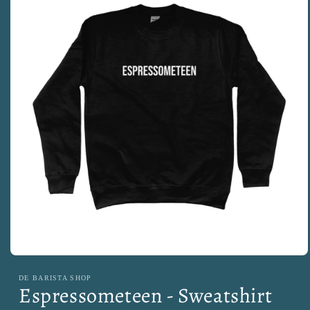
Media
1
DE BARISTA SHOP
openen
Espressometeen - Sweatshirt
in
modaal