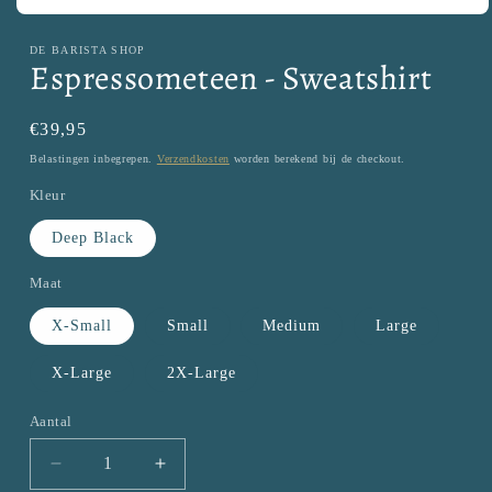
Media
1
DE BARISTA SHOP
openen
Espressometeen - Sweatshirt
in
modaal
Normale
€39,95
prijs
Belastingen inbegrepen.
Verzendkosten
worden berekend bij de checkout.
Kleur
Deep Black
Maat
X-Small
Small
Medium
Large
X-Large
2X-Large
Aantal
Aantal
Aantal
Aantal