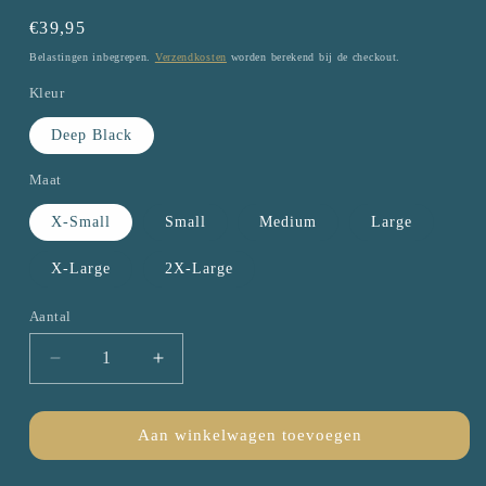
Normale
€39,95
prijs
Belastingen inbegrepen.
Verzendkosten
worden berekend bij de checkout.
Kleur
Deep Black
Maat
X-Small
Small
Medium
Large
X-Large
2X-Large
Aantal
Aantal
Aantal
Aantal
verlagen
verhogen
voor
voor
Espressometeen
Espressometeen
Aan winkelwagen toevoegen
-
-
Sweatshirt
Sweatshirt