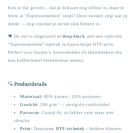
Ken je dat gevoel… dat je lichaam nog offline is, maar je
brein al “Espressometeen” roept? Deze sweater zegt wat jij
denkt — nog voordat je eerste slok binnen is.
🖤 De trui is uitgevoerd in
deep black
, met een stijlvolle
“Espressometeen”-opdruk in haarscherpe DTF-print.
Perfect voor barista’s, horecahelden én thuisdrinkers die
hun koffieritueel bloedserieus nemen.
🔍
Productdetails
Materiaal:
80% katoen / 20% polyester
Gewicht:
280 g/m² — stevig én comfortabel
Pasvorm:
Casual fit, zit lekker ruim maar niet
slouchy
Print:
Duurzame
DTF-techniek
– heldere kleuren,