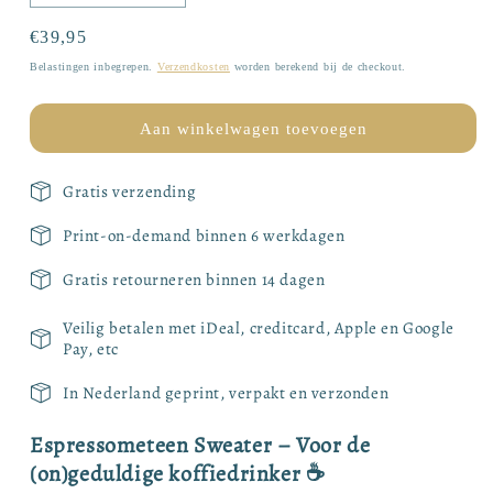
verlagen
verhogen
voor
voor
Normale
€39,95
Espressometeen
Espressometeen
prijs
Belastingen inbegrepen.
Verzendkosten
worden berekend bij de checkout.
-
-
Sweatshirt
Sweatshirt
Aan winkelwagen toevoegen
Gratis verzending
Print-on-demand binnen 6 werkdagen
Gratis retourneren binnen 14 dagen
Veilig betalen met iDeal, creditcard, Apple en Google
Pay, etc
In Nederland geprint, verpakt en verzonden
Espressometeen Sweater – Voor de
(on)geduldige koffiedrinker ☕