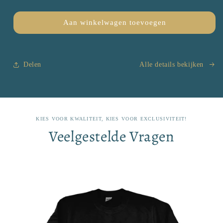
verlagen
verhogen
voor
voor
Espressometeen
Espressometeen
Aan winkelwagen toevoegen
-
-
Sweatshirt
Sweatshirt
Delen
Alle details bekijken
KIES VOOR KWALITEIT, KIES VOOR EXCLUSIVITEIT!
Veelgestelde Vragen