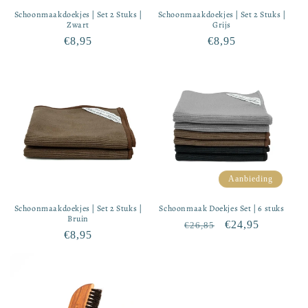
Schoonmaakdoekjes | Set 2 Stuks |
Schoonmaakdoekjes | Set 2 Stuks |
Zwart
Grijs
Normale
€8,95
Normale
€8,95
prijs
prijs
Aanbieding
Schoonmaakdoekjes | Set 2 Stuks |
Schoonmaak Doekjes Set | 6 stuks
Bruin
Normale
Aanbiedingsprij
€24,95
€26,85
Normale
€8,95
prijs
prijs