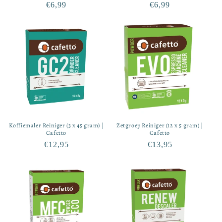
Normale
€6,99
Normale
€6,99
prijs
prijs
Koffiemaler Reiniger (3 x 45 gram) |
Zetgroep Reiniger (12 x 5 gram) |
Cafetto
Cafetto
Normale
€12,95
Normale
€13,95
prijs
prijs