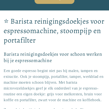
C
⭐ Barista reinigingsdoekjes voor
o
espressomachine, stoompijp en
l
portafilter
l
Barista reinigingsdoekjes voor schoon werken
e
bij je espressomachine
c
Een goede espresso begint niet pas bij malen, tampen en
t
extractie. Ook je stoompijp, portafilter, tamper, werkblad en
machine moeten schoon blijven. Met barista
i
microvezeldoekjes geef je elk onderdeel van je espresso-
routine een eigen doekje: grijs voor melkresten, bruin voor
e
koffie en portafilter, zwart voor de machine en koffiehoek.
: