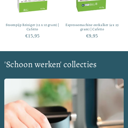
Stoompijp Reiniger (12 x 10 gram) |
Espressomachine ontkalker (4 x 25
Cafetto
gram) | Cafetto
Normale
€15,95
Normale
€9,95
prijs
prijs
'Schoon werken' collecties