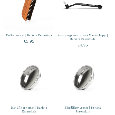
Koffieborstel | Barista Essentials
Reinigingsborstel met Maatschepje |
Barista Essentials
Normale
€5,95
Normale
€4,95
prijs
prijs
Blindfilter 54mm | Barista
Blindfilter 58mm | Barista
Essentials
Essentials