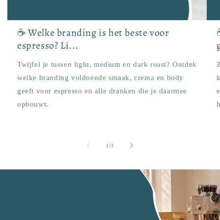
☕ Welke branding is het beste voor
espresso? Li...
Twijfel je tussen light, medium en dark roast? Ontdek
Z
welke branding voldoende smaak, crema en body
k
geeft voor espresso en alle dranken die je daarmee
opbouwt.
van
1
/
3