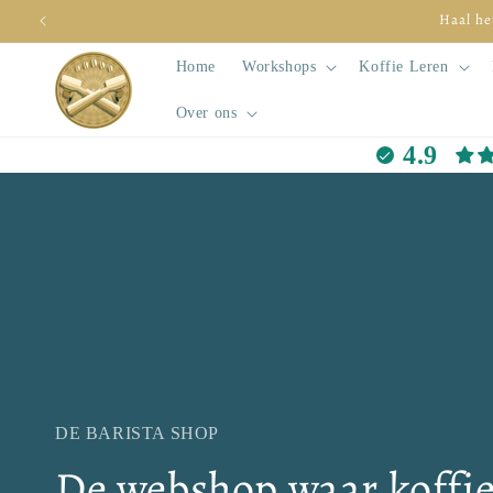
Meteen
Haal he
naar de
content
Home
Workshops
Koffie Leren
Over ons
4.9
DE BARISTA SHOP
De webshop waar koffie 