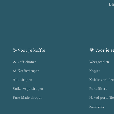
Bl
☕ Voor je koffie
🛠️ Voor je 
🔥 koffiebonen
Weegschalen
🍯 Koffiesiropen
Kopjes
Alle siropen
Koffie verdeler
Suikervrije siropen
Portafilters
Pure Made siropen
Naked portafilt
Reiniging