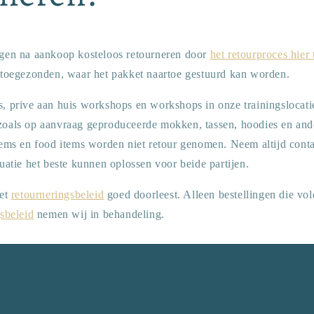
gen na aankoop kosteloos retourneren door
het retourproces hier 
 toegezonden, waar het pakket naartoe gestuurd kan worden.
, prive aan huis workshops en workshops in onze trainingslocat
oals op aanvraag geproduceerde mokken, tassen, hoodies en and
tems en food items worden niet retour genomen. Neem altijd cont
uatie het beste kunnen oplossen voor beide partijen.
het
retourneringsbeleid
goed doorleest. Alleen bestellingen die vo
sbeleid
nemen wij in behandeling.