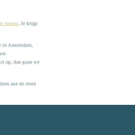
te starten
. Je krijgt
ie in Amsterdam,
ere
act op, dan gaan we
ldoen aan de eisen