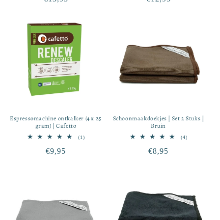
recensies
recensies
prijs
prijs
Espressomachine ontkalker (4 x 25
Schoonmaakdoekjes | Set 2 Stuks |
gram) | Cafetto
Bruin
1
4
(1)
(4)
totaal
totaal
Normale
€9,95
Normale
€8,95
aantal
aantal
recensies
recensies
prijs
prijs