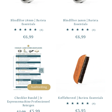
Blindfilter 58mm | Barista
Blindfilter 54mm | Barista
Essentials
Essentials
4
4
(4)
(4)
totaal
totaal
Normale
€6,99
Normale
€6,99
aantal
aantal
recensies
recensies
prijs
prijs
Aanbieding
Checklist Bundel | Je
Koffieborstel | Barista Essentials
Espressomachine Professioneel
4
(4)
Reinigen
totaal
Normale
€5,95
Normale
Aanbiedingsprijs
€5,99
aantal
€7,96