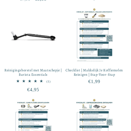
recensies
prijs
prijs
Reinigingsborstel met Maatschepje |
Checklist | Makkelijk Je Koffiemolen
Barista Essentials
Reinigen | Stap-Voor-Stap
Normale
€1,99
1
(1)
totaal
prijs
Normale
€4,95
aantal
recensies
prijs