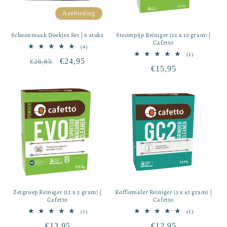
Aanbieding
Schoonmaak Doekjes Set | 6 stuks
Stoompijp Reiniger (12 x 10 gram) |
Cafetto
4
(4)
totaal
1
(1)
Normale
Aanbiedingsprijs
€24,95
€26,85
aantal
totaal
Normale
€15,95
recensies
aantal
prijs
recensies
prijs
Zetgroep Reiniger (12 x 5 gram) |
Koffiemaler Reiniger (3 x 45 gram) |
Cafetto
Cafetto
1
1
(1)
(1)
totaal
totaal
Normale
€13,95
Normale
€12,95
aantal
aantal