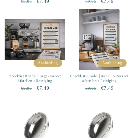
Normale
Aanbiedingsprijs
€7,49
Normale
Aanbiedingsprij
€7,49
€9,95
€9,95
prijs
prijs
Aanbieding
Aanbieding
Checklist Bundel | Sage Correct
Checklist Bundel | Rancilio Correct
Afstellen + Reiniging
Afstellen + Reiniging
Normale
Aanbiedingsprijs
€7,49
Normale
Aanbiedingsprij
€7,49
€9,95
€9,95
prijs
prijs