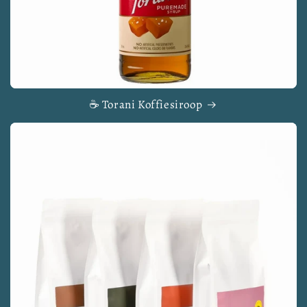
☕ Torani Koffiesiroop