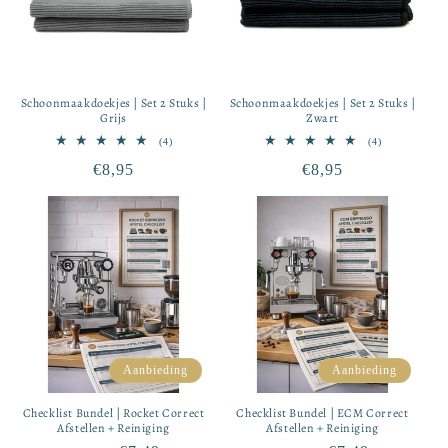
Schoonmaakdoekjes | Set 2 Stuks |
Schoonmaakdoekjes | Set 2 Stuks |
Grijs
Zwart
4
4
(4)
(4)
totaal
totaal
Normale
€8,95
Normale
€8,95
aantal
aantal
recensies
recensies
prijs
prijs
Aanbieding
Aanbieding
Checklist Bundel | Rocket Correct
Checklist Bundel | ECM Correct
Afstellen + Reiniging
Afstellen + Reiniging