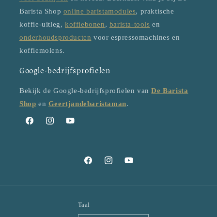
Barista Shop
online baristamodules
, praktische
koffie-uitleg,
koffiebonen
,
barista-tools
en
onderhoudsproducten
voor espressomachines en
koffiemolens.
Google-bedrijfsprofielen
Bekijk de Google-bedrijfsprofielen van
De Barista
Shop
en
Geertjandebaristaman
.
Facebook
Instagram
YouTube
Facebook
Instagram
YouTube
Taal