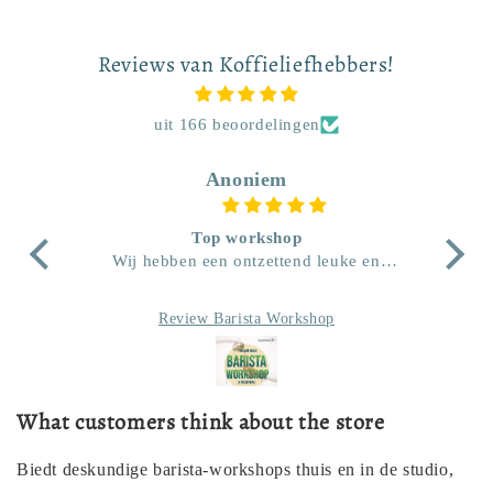
Reviews van Koffieliefhebbers!
uit 166 beoordelingen
Frank Rövekamp
In 2 uur veel betere koffie
en
Super leerzame en leuke workshop aan
Ge
huis. In twee uur geleerd al veel betere
enth
aden
koffie’s te maken. Geert-Jan doet dat op
Review Barista Workshop
een leuke, goed georganiseerde en
koff
plezierige manier. Zeer aan te bevelen
en b
het
ons.
What customers think about the store
die
en
Biedt deskundige barista-workshops thuis en in de studio,