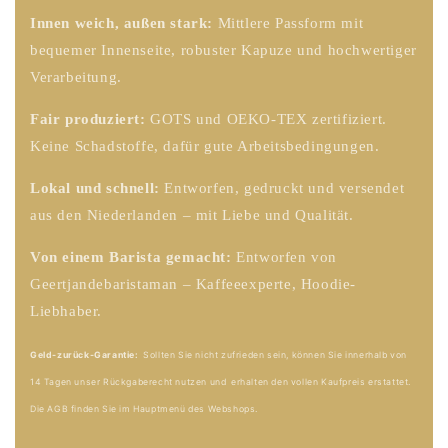
Innen weich, außen stark:
Mittlere Passform mit
bequemer Innenseite, robuster Kapuze und hochwertiger
Verarbeitung.
Fair produziert:
GOTS und OEKO-TEX zertifiziert.
Keine Schadstoffe, dafür gute Arbeitsbedingungen.
Lokal und schnell:
Entworfen, gedruckt und versendet
aus den Niederlanden – mit Liebe und Qualität.
Von einem Barista gemacht:
Entworfen von
Geertjandebaristaman – Kaffeeexperte, Hoodie-
Liebhaber.
Geld-zurück-Garantie:
Sollten Sie nicht zufrieden sein, können Sie innerhalb von
14 Tagen unser Rückgaberecht nutzen und
erhalten den vollen Kaufpreis erstattet.
Die AGB finden Sie im Hauptmenü des Webshops.