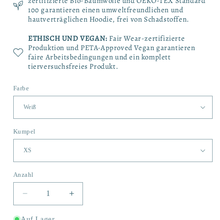
zertifizierte Bio-Baumwolle und OEKO-TEX Standard
100 garantieren einen umweltfreundlichen und
hautverträglichen Hoodie, frei von Schadstoffen.
ETHISCH UND VEGAN:
Fair Wear-zertifizierte
Produktion und PETA-Approved Vegan garantieren
faire Arbeitsbedingungen und ein komplett
tierversuchsfreies Produkt.
Farbe
Kumpel
Anzahl
Anzahl
Verringere
Erhöhe
die
die
Menge
Menge
Auf Lager