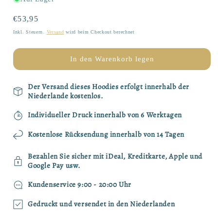
für
für
Hoodie
Hoodie
Normaler
€53,95
|
|
Preis
Inkl. Steuern.
Versand
wird beim Checkout berechnet
Kaffeeboss
Kaffeeboss
In den Warenkorb legen
Der Versand dieses Hoodies erfolgt innerhalb der
Niederlande kostenlos.
Individueller Druck innerhalb von 6 Werktagen
Kostenlose Rücksendung innerhalb von 14 Tagen
Bezahlen Sie sicher mit iDeal, Kreditkarte, Apple und
Google Pay usw.
Kundenservice 9:00 - 20:00 Uhr
Gedruckt und versendet in den Niederlanden