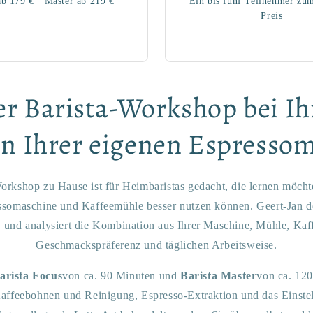
ab 179 € · Master ab 219 €
Ein bis fünf Teilnehmer zu
Preis
er Barista-Workshop bei I
n Ihrer eigenen Espresso
Workshop zu Hause ist für Heimbaristas gedacht, die lernen möchte
ssomaschine und Kaffeemühle besser nutzen können. Geert-Jan 
 und analysiert die Kombination aus Ihrer Maschine, Mühle, Kaf
Geschmackspräferenz und täglichen Arbeitsweise.
arista Focus
von ca. 90 Minuten und
Barista Master
von ca. 12
ffeebohnen und Reinigung, Espresso-Extraktion und das Einstel