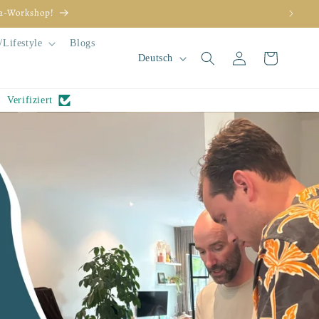
Lifestyle
Blogs
S
Einloggen
Warenkorb
Deutsch
p
r
Verifiziert
a
c
h
e