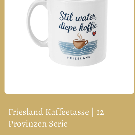
Medien
1
in
Friesland Kaffeetasse | 12
Modal
öffnen
Provinzen Serie