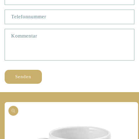
Telefonnummer
Kommentar
Senden
oduktinformationen
ringen