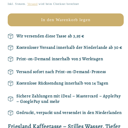
Friesland
Friesland
Preis
Inkl. Steuern.
Versand
wird beim Checkout berechnet
Kaffeetasse
Kaffeetasse
|
|
12
12
In den Warenkorb legen
Provinzen
Provinzen
Serie
Serie
Wir versenden diese Tasse ab 3,95 €
Kostenloser Versand innerhalb der Niederlande ab 30 €
Print-on-Demand innerhalb von 5 Werktagen
Versand sofort nach Print-on-Demand-Prozess
Kostenlose Rücksendung innerhalb von 14 Tagen
Sichere Zahlungen mit iDeal – Mastercard – ApplePay
– GooglePay und mehr
Gedruckt, verpackt und versendet in den Niederlanden
Friesland Kaffeetasse – Stilles Wasser, Tiefer