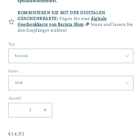
spülmaschinenfest.
KOMBINIEREN SIE MIT DER DIGITALEN
GESCHENKKARTE:
Fügen Sie eine
digitale
Geschenkkarte von Barista Shop
🎉
hinzu und lassen Sie
den Empfänger wählen!
Typ
Farbe
Anzahl
Anzahl
Verringere
Erhöhe
die
die
Menge
Menge
für
für
Normaler
€14,95